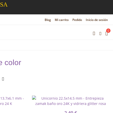
ESA
Blog
Mi carrito
Pedido
Inicio de sesión
0
 color
2,40 €