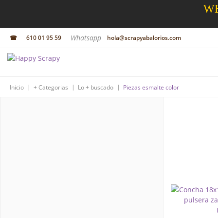
WE
Whatsapp
☎
610 01 95 59
hola@scrapyabalorios.com
|
|
|
Inicio
+ Categorias
Lo + buscado
Piezas esmalte color