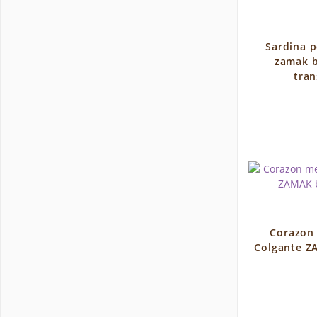
Sardina p
zamak b
tran
Corazon
Colgante Z