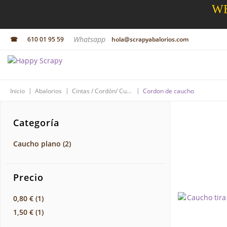
WE
Whatsapp
☎
610 01 95 59
hola@scrapyabalorios.com
|
|
|
Inicio
Abalorios
Cintas / Cordón/ Cuero
Cordon de caucho
Categoría
Caucho plano
(2)
Precio
0,80 €
(1)
1,50 €
(1)