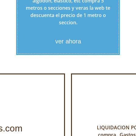
algodon, elastico, etc compra 5
metros o secciones y veras la web te
descuenta el precio de 1 metro o
seccion.
ver ahora
s.com
LIQUIDACION POR
compra. Gastos