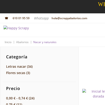
WE
Whatsapp
☎
610 01 95 59
hola@scrapyabalorios.com
|
|
Inicio
Abalorios
Nacar y naturales
Categoría
Letras nacar
(34)
Flores secas
(3)
Precio
0,00 €
-
0,74 €
(24)
0,75 €
(11)