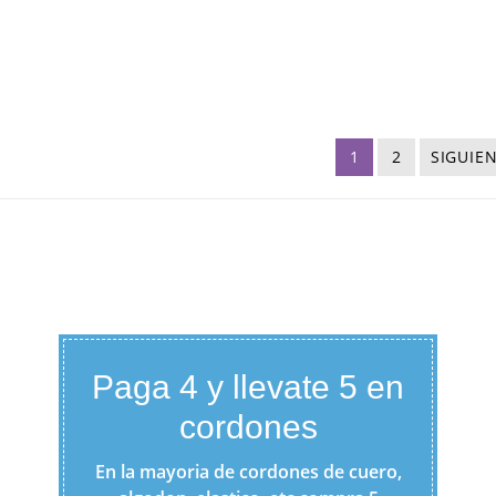
1
2
SIGUIE
Paga 4 y llevate 5 en
cordones
En la mayoria de cordones de cuero,