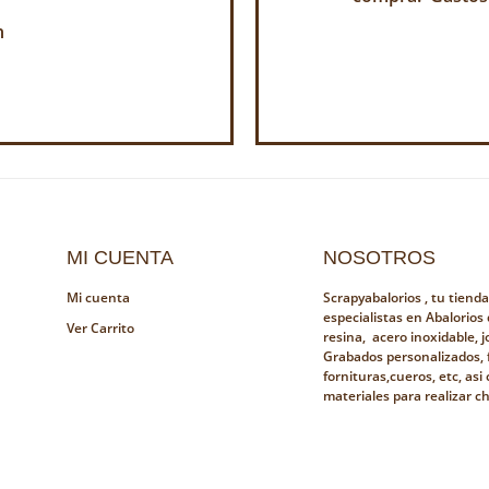
h
MI CUENTA
NOSOTROS
Mi cuenta
Scrapyabalorios , tu tiend
especialistas en Abalorios
Ver Carrito
resina, acero inoxidable, jo
Grabados personalizados, 
fornituras,cueros, etc, as
materiales para realizar c