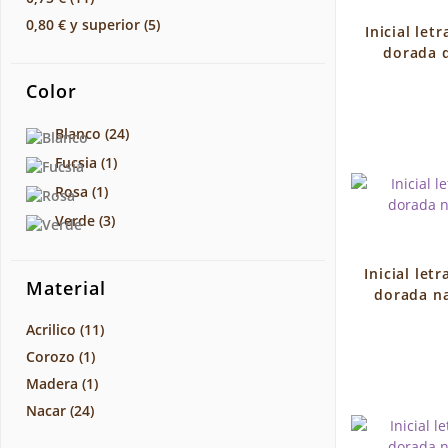
0,80 €
y superior
(5)
Inicial let
dorada 
Color
Blanco
(24)
Fucsia
(1)
Rosa
(1)
Verde
(3)
Inicial let
Material
dorada na
Acrilico
(11)
Corozo
(1)
Madera
(1)
Nacar
(24)