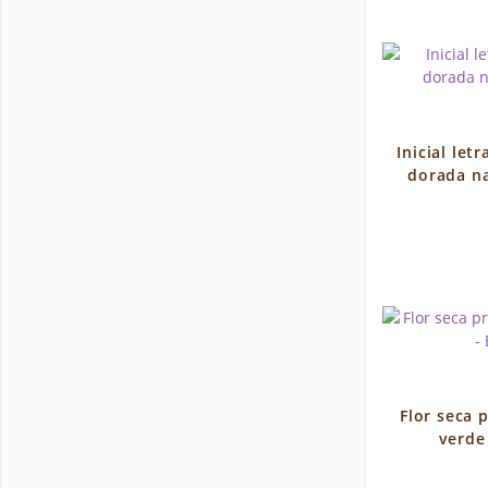
Inicial let
dorada na
Flor seca 
verde