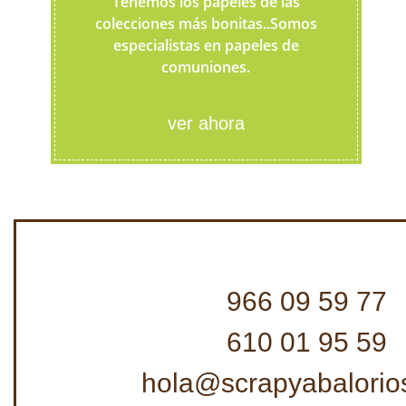
Tenemos los papeles de las
colecciones más bonitas..Somos
especialistas en papeles de
comuniones.
ver ahora
966 09 59 77
610 01 95 59
hola@scrapyabalorio