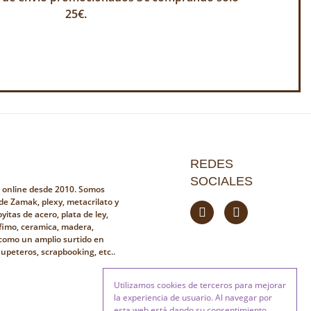
25€.
REDES
SOCIALES
a online desde 2010. Somos
 de Zamak, plexy, metacrilato y
yitas de acero, plata de ley,
fimo, ceramica, madera,
i como un amplio surtido en
hupeteros, scrapbooking, etc..
Utilizamos cookies de terceros para mejorar
la experiencia de usuario. Al navegar por
esta web está dando su consentimiento