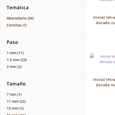
Temática
Inicial letr
Abecedario
(34)
dorada na
Conchas
(1)
Paso
1 mm
(11)
1,5 mm
(23)
2 mm
(2)
Inicial letr
Tamaño
dorada na
7 mm
(1)
11 mm
(22)
13 mm
(1)