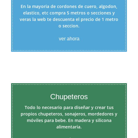
En la mayoria de cordones de cuero, algodon,
elastico, etc compra 5 metros o secciones y
veras la web te descuenta el precio de 1 metro
o seccion.
ver ahora
Chupeteros
Todo lo necesario para diseñar y crear tus
propios chupeteros, sonajeros, mordedores y
móviles para bebe. En madera y silicona
alimentaria.