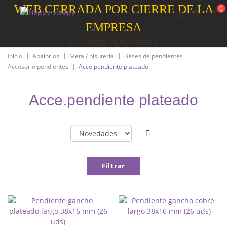
WEB CERRADA POR CIERRE DE LA
0
EMPRESA
NO SOMOS TIENDA FISICA
|
|
|
|
Inicio
Abalorios
Metal/ bisuteria
Bases de pendientes
|
Accesorio pendientes
Acce.pendiente plateado
Acce.pendiente plateado
Filtrar