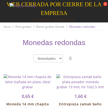
WEB CERRADA POR CIERRE DE LA
0
EMPRESA
NO SOMOS TIENDA FISICA
|
|
|
Inicio
Para grabar
Bases grabar Zamak
Monedas redondas
Monedas redondas
0,65 €
1,60 €
Moneda 14 mm chapita
Entrepieza zamak baño