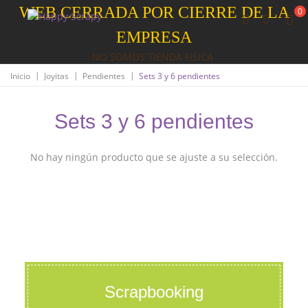
WEB CERRADA POR CIERRE DE LA
0
EMPRESA
NO SOMOS TIENDA FISICA
|
|
|
Inicio
Joyitas
Pendientes
Sets 3 y 6 pendientes
Sets 3 y 6 pendientes
No hay ningún producto que se ajuste a su selección.
Scrapbooking