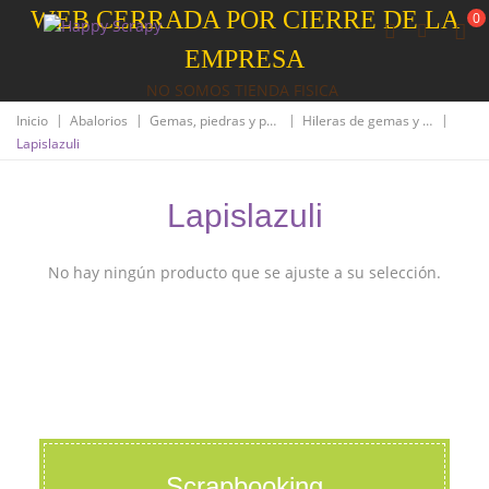
WEB CERRADA POR CIERRE DE LA
0
EMPRESA
NO SOMOS TIENDA FISICA
|
|
|
|
Inicio
Abalorios
Gemas, piedras y perlas
Hileras de gemas y piedras
Lapislazuli
Lapislazuli
No hay ningún producto que se ajuste a su selección.
Scrapbooking