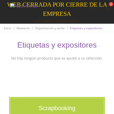
WEB CERRADA POR CIERRE DE LA
0
EMPRESA
NO SOMOS TIENDA FISICA
|
|
|
Inicio
Abalorios
Organizacion y venta
Etiquetas y expositores
Etiquetas y expositores
No hay ningún producto que se ajuste a su selección.
Scrapbooking