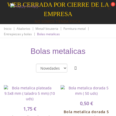
WEB CERRADA POR CIERRE DE LA
0
EMPRESA
NO SOMOS TIENDA FISICA
|
|
|
|
Inicio
Abalorios
Metal/ bisuteria
Fornitura metal
|
Entrepiezas y bolas
Bolas metalicas
Bolas metalicas
0,50 €
1,75 €
Bola metalica dorada 5