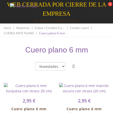
WEB CERRADA POR CIERRE DE LA
0
EMPRESA
NO SOMOS TIENDA FISICA
|
|
|
|
Inicio
Abalorios
Cintas / Cordón/ Cuero
Cordon cuero
|
CUERO/ ANTE PLANO
Cuero plano 6 mm
Cuero plano 6 mm
2,95 €
2,95 €
Cuero plano 6 mm
Cuero plano 6 mm