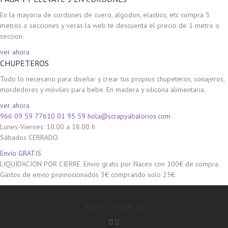
En la mayoria de cordones de cuero, algodon, elastico, etc compra 5
metros o secciones y veras la web te descuenta el precio de 1 metro o
seccion.
ver ahora
CHUPETEROS
Todo lo necesario para diseñar y crear tus propios chupeteros, sonajeros,
mordedores y móviles para bebe. En madera y silicona alimentaria.
ver ahora
966 09 59 77
610 01 95 59
hola@scrapyabalorios.com
Lunes-Viernes: 10.00 a 18.00 h
Sábados CERRADO
Envío GRATIS
LIQUIDACION POR CIERRE. Envio gratis por Nacex con 100€ de compra.
Gastos de envio promocionados 3€ comprando solo 25€.
REDES SOCIALES