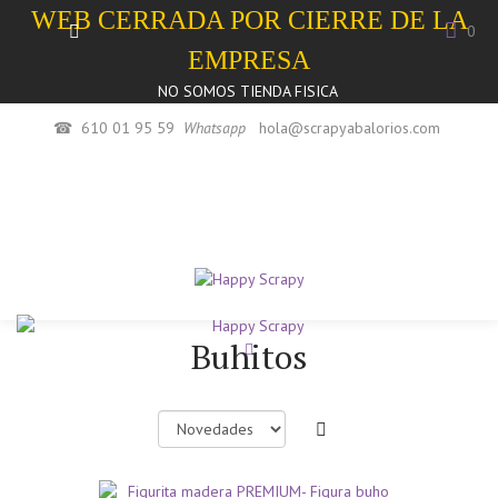
WEB CERRADA POR CIERRE DE LA
0
EMPRESA
NO SOMOS TIENDA FISICA
☎
610 01 95 59
Whatsapp
hola@scrapyabalorios.com
Buhitos