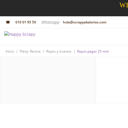
WE
Whatsapp
☎
610 01 95 59
hola@scrapyabalorios.com
|
|
|
Inicio
Plexy- Resina
Rayos y truenos
Rayos pegar 25 mm