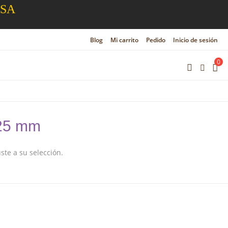
ESA
Blog
Mi carrito
Pedido
Inicio de sesión
0
25 mm
te a su selección.