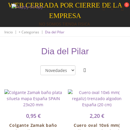
WEB CERRADA POR CIERRE DE LA
0
EMPRESA
NO SOMOS TIENDA FISICA
|
|
Inicio
+ Categorias
Dia del Pilar
Dia del Pilar
0,95 €
2,20 €
Colgante Zamak baño
Cuero oval 10x6 mm(