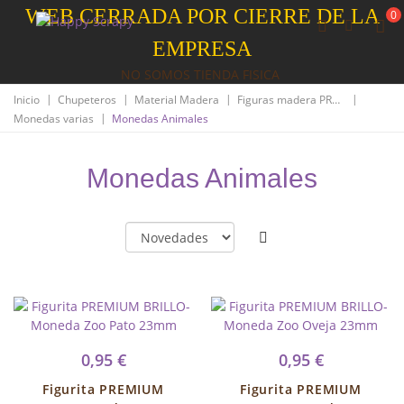
WEB CERRADA POR CIERRE DE LA
0
EMPRESA
NO SOMOS TIENDA FISICA
|
|
|
|
Inicio
Chupeteros
Material Madera
Figuras madera PREMIUM
|
Monedas varias
Monedas Animales
Monedas Animales
0,95 €
0,95 €
Figurita PREMIUM
Figurita PREMIUM