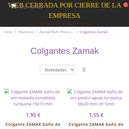
WEB CERRADA POR CIERRE DE LA
0
EMPRESA
NO SOMOS TIENDA FISICA
|
|
|
Inicio
Abalorios
Zamak Baño Plata y Oro
Colgantes Zamak
Colgantes Zamak
1,95 €
1,55 €
Colgante ZAMAK baño de
Colgante ZAMAK baño de