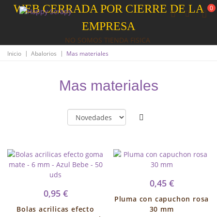
WEB CERRADA POR CIERRE DE LA
0
EMPRESA
NO SOMOS TIENDA FISICA
|
|
Inicio
Abalorios
Mas materiales
Mas materiales
0,45 €
0,95 €
Pluma con capuchon rosa
Bolas acrilicas efecto
30 mm