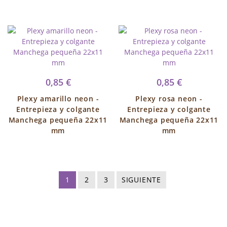
0,85 €
0,85 €
Plexy amarillo neon -
Plexy rosa neon -
Entrepieza y colgante
Entrepieza y colgante
Manchega pequeña 22x11
Manchega pequeña 22x11
mm
mm
1
2
3
SIGUIENTE