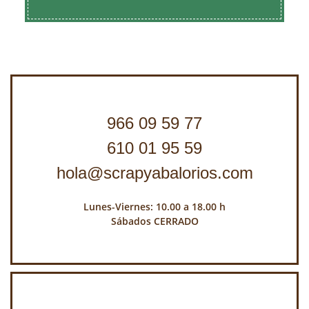
966 09 59 77
610 01 95 59
hola@scrapyabalorios.com
Lunes-Viernes: 10.00 a 18.00 h
Sábados CERRADO