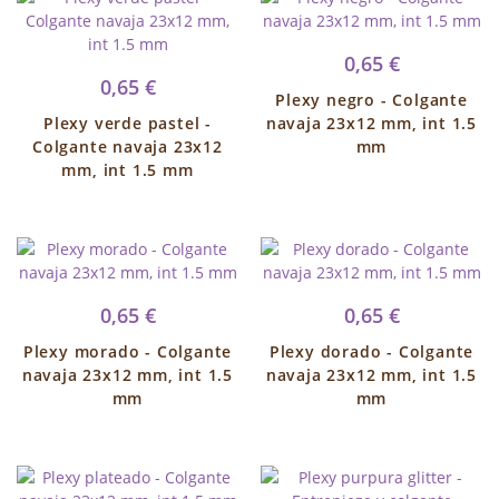
0,65 €
0,65 €
Plexy negro - Colgante
Plexy verde pastel -
navaja 23x12 mm, int 1.5
Colgante navaja 23x12
mm
mm, int 1.5 mm
0,65 €
0,65 €
Plexy morado - Colgante
Plexy dorado - Colgante
navaja 23x12 mm, int 1.5
navaja 23x12 mm, int 1.5
mm
mm