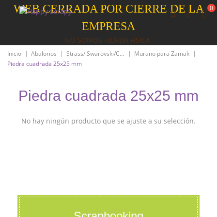
WEB CERRADA POR CIERRE DE LA
0
EMPRESA
NO SOMOS TIENDA FISICA
|
|
|
|
Inicio
Abalorios
Strass/ Swarovski/Cristal
Murano para Zamak
Piedra cuadrada 25x25 mm
Piedra cuadrada 25x25 mm
No hay ningún producto que se ajuste a su selección.
Scrapbooking