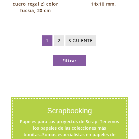
cuero regaliz) color
14x10 mm.
fucsia, 20 cm
1
2
SIGUIENTE
Filtrar
Scrapbooking
Papeles para tus proyectos de Scrap! Tenemos
los papeles de las colecciones más
bonitas..Somos especialistas en papeles de