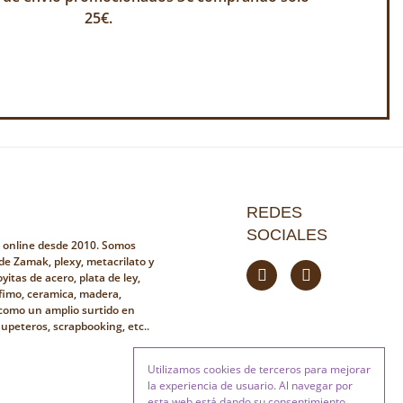
25€.
REDES
SOCIALES
a online desde 2010. Somos
 de Zamak, plexy, metacrilato y
yitas de acero, plata de ley,
fimo, ceramica, madera,
i como un amplio surtido en
hupeteros, scrapbooking, etc..
Utilizamos cookies de terceros para mejorar
la experiencia de usuario. Al navegar por
esta web está dando su consentimiento