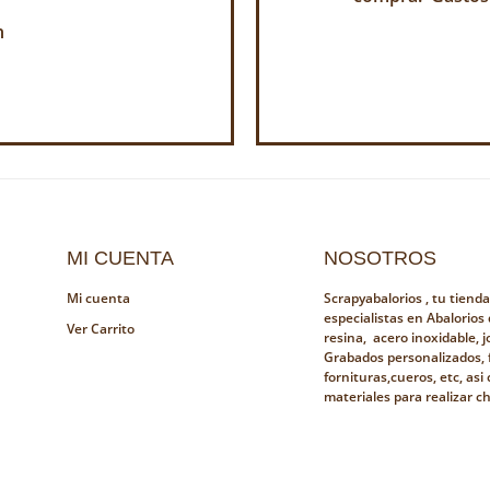
h
MI CUENTA
NOSOTROS
Mi cuenta
Scrapyabalorios , tu tiend
especialistas en Abalorios
Ver Carrito
resina, acero inoxidable, jo
Grabados personalizados, 
fornituras,cueros, etc, as
materiales para realizar c