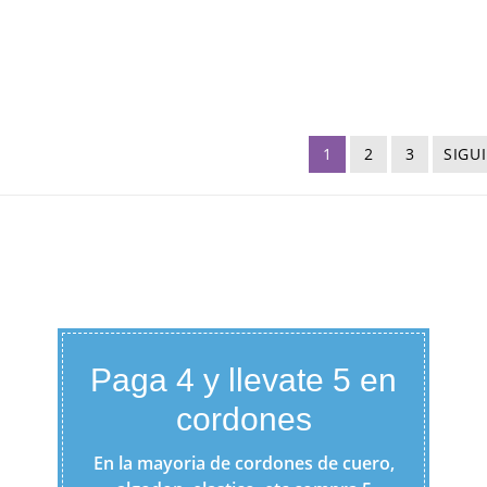
1
2
3
SIGU
Paga 4 y llevate 5 en
cordones
En la mayoria de cordones de cuero,