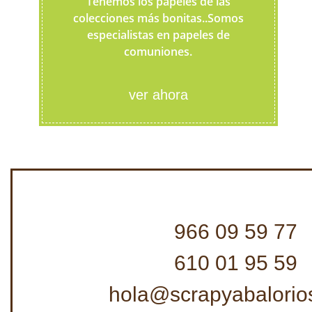
Tenemos los papeles de las
colecciones más bonitas..Somos
especialistas en papeles de
comuniones.
ver ahora
966 09 59 77
610 01 95 59
hola@scrapyabalorio