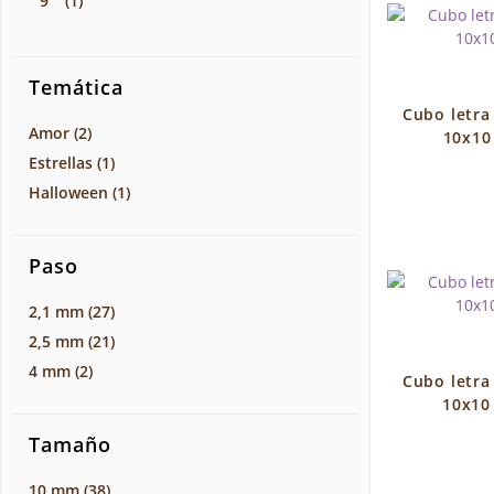
9
(1)
Temática
Cubo letr
Amor
(2)
10x10
Estrellas
(1)
Halloween
(1)
Paso
2,1 mm
(27)
2,5 mm
(21)
4 mm
(2)
Cubo letr
10x10
Tamaño
10 mm
(38)