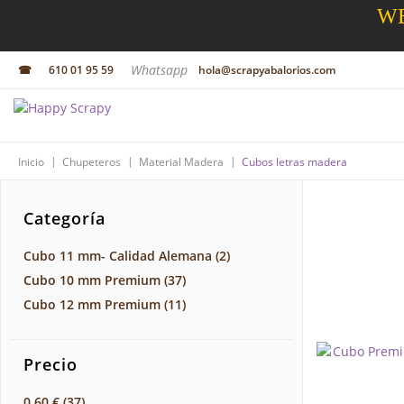
WE
Whatsapp
☎
610 01 95 59
hola@scrapyabalorios.com
|
|
|
Inicio
Chupeteros
Material Madera
Cubos letras madera
Categoría
Cubo 11 mm- Calidad Alemana
(2)
Cubo 10 mm Premium
(37)
Cubo 12 mm Premium
(11)
Precio
0,60 €
(37)