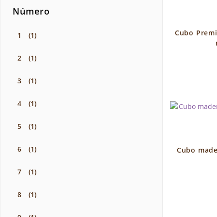
Número
Cubo Premi
1
(1)
2
(1)
3
(1)
4
(1)
5
(1)
6
(1)
Cubo mader
7
(1)
8
(1)