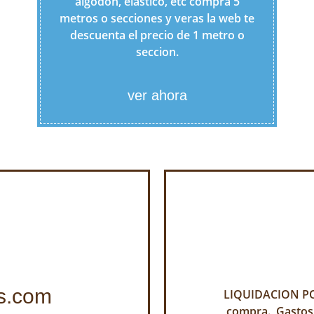
algodon, elastico, etc compra 5
metros o secciones y veras la web te
descuenta el precio de 1 metro o
seccion.
ver ahora
s.com
LIQUIDACION POR
compra. Gastos