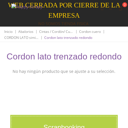
WEB CERRADA POR CIERRE DE LA
0
EMPRESA
NO SOMOS TIENDA FISICA
|
|
|
|
Inicio
Abalorios
Cintas / Cordón/ Cuero
Cordon cuero
|
CORDON LATO simil cuero
Cordon lato trenzado redondo
Cordon lato trenzado redondo
No hay ningún producto que se ajuste a su selección.
Scrapbooking