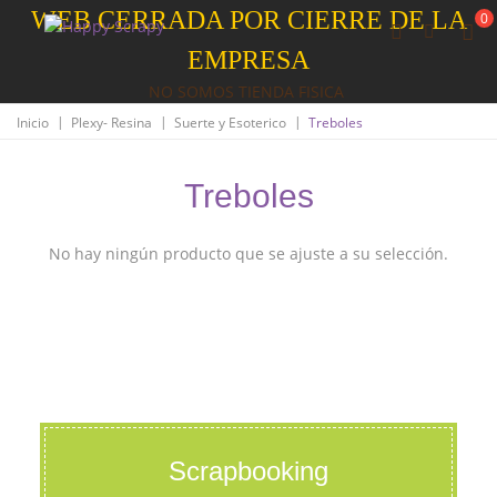
WEB CERRADA POR CIERRE DE LA
0
EMPRESA
NO SOMOS TIENDA FISICA
|
|
|
Inicio
Plexy- Resina
Suerte y Esoterico
Treboles
Treboles
No hay ningún producto que se ajuste a su selección.
Scrapbooking