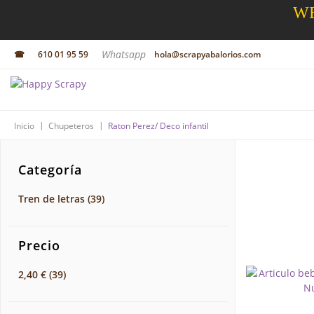
WE
Whatsapp
☎
610 01 95 59
hola@scrapyabalorios.com
|
|
Inicio
Chupeteros
Raton Perez/ Deco infantil
Categoría
Tren de letras
(39)
Precio
2,40 €
(39)