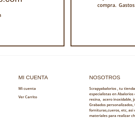
compra. Gastos
h
MI CUENTA
NOSOTROS
Mi cuenta
Scrapyabalorios , tu tiend
especialistas en Abalorios
Ver Carrito
resina, acero inoxidable, jo
Grabados personalizados, 
fornituras,cueros, etc, as
materiales para realizar c