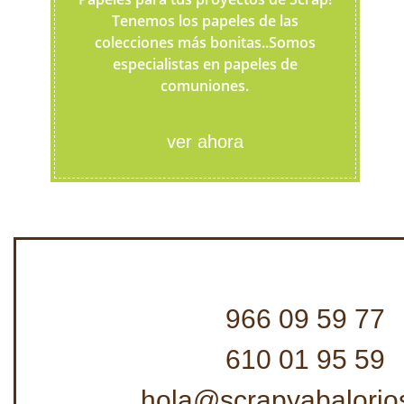
Tenemos los papeles de las
colecciones más bonitas..Somos
especialistas en papeles de
comuniones.
ver ahora
966 09 59 77
610 01 95 59
hola@scrapyabalorio