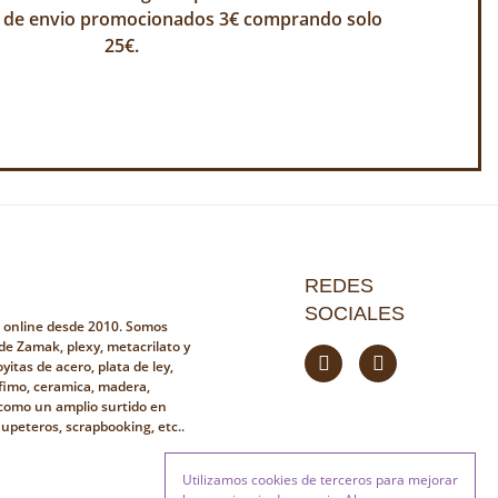
 de envio promocionados 3€ comprando solo
25€.
REDES
SOCIALES
a online desde 2010. Somos
 de Zamak, plexy, metacrilato y
yitas de acero, plata de ley,
fimo, ceramica, madera,
i como un amplio surtido en
hupeteros, scrapbooking, etc..
Utilizamos cookies de terceros para mejorar