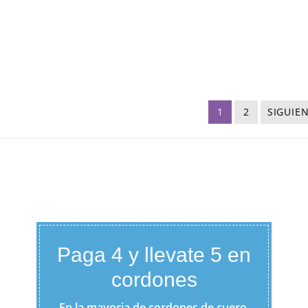
1
2
SIGUIE
Paga 4 y llevate 5 en
cordones
En la mayoria de cordones de cuero,