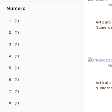
Número
1
(1)
Articulo
Numeros
2
(1)
3
(1)
4
(1)
5
(1)
6
(1)
Articulo
Numeros
7
(1)
8
(1)