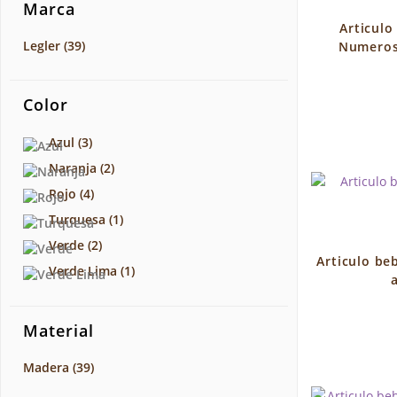
Marca
Articulo
Legler
(39)
Numeros
Color
Azul
(3)
Naranja
(2)
Rojo
(4)
Turquesa
(1)
Verde
(2)
Articulo beb
Verde Lima
(1)
Material
Madera
(39)