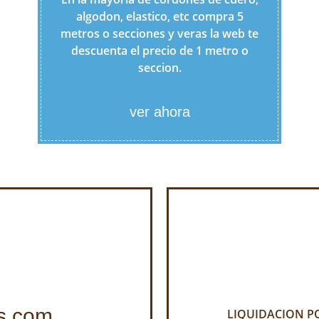
algodon, elastico, etc compra 5
metros o secciones y veras la web te
descuenta el precio de 1 metro o
seccion.
ver ahora
s.com
LIQUIDACION POR